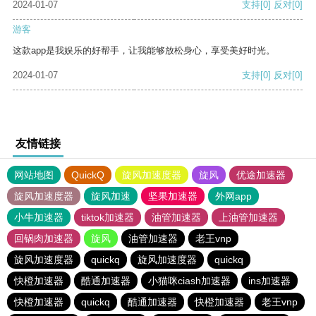
2024-01-07
支持
[0]
反对
[0]
游客
这款app是我娱乐的好帮手，让我能够放松身心，享受美好时光。
2024-01-07
支持
[0]
反对
[0]
友情链接
网站地图
QuickQ
旋风加速度器
旋风
优途加速器
旋风加速度器
旋风加速
坚果加速器
外网app
小牛加速器
tiktok加速器
油管加速器
上油管加速器
回锅肉加速器
旋风
油管加速器
老王vnp
旋风加速度器
quickq
旋风加速度器
quickq
快橙加速器
酷通加速器
小猫咪ciash加速器
ins加速器
快橙加速器
quickq
酷通加速器
快橙加速器
老王vnp