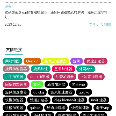
游客
这款加速器app的客服很贴心，遇到问题都能及时解决，服务态度非常
好。
2023-12-25
支持
[0]
反对
[0]
友情链接
网站地图
QuickQ
旋风加速度器
旋风
优途加速器
旋风加速度器
旋风加速
坚果加速器
外网app
小牛加速器
tiktok加速器
油管加速器
上油管加速器
回锅肉加速器
旋风
油管加速器
老王vnp
旋风加速度器
quickq
旋风加速度器
quickq
快橙加速器
酷通加速器
小猫咪ciash加速器
ins加速器
快橙加速器
quickq
酷通加速器
快橙加速器
老王vnp
黑洞加速官网
西柚加速器
快橙加速器
旋风加速度器