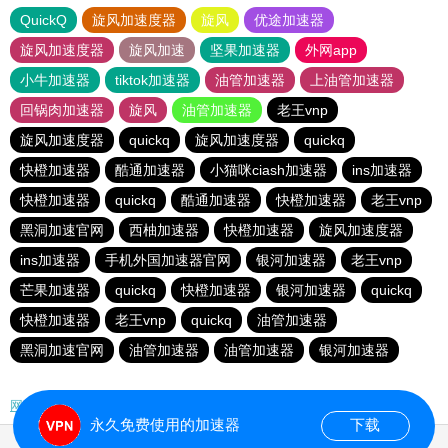
QuickQ
旋风加速度器
旋风
优途加速器
旋风加速度器
旋风加速
坚果加速器
外网app
小牛加速器
tiktok加速器
油管加速器
上油管加速器
回锅肉加速器
旋风
油管加速器
老王vnp
旋风加速度器
quickq
旋风加速度器
quickq
快橙加速器
酷通加速器
小猫咪ciash加速器
ins加速器
快橙加速器
quickq
酷通加速器
快橙加速器
老王vnp
黑洞加速官网
西柚加速器
快橙加速器
旋风加速度器
ins加速器
手机外国加速器官网
银河加速器
老王vnp
芒果加速器
quickq
快橙加速器
银河加速器
quickq
快橙加速器
老王vnp
quickq
油管加速器
黑洞加速官网
油管加速器
油管加速器
银河加速器
网站地图
永久免费使用的加速器
下载